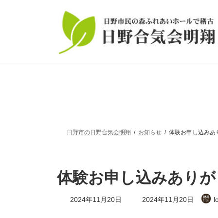
コ
ナ
ン
ビ
テ
ゲ
ン
ー
ツ
シ
へ
ョ
ス
ン
キ
に
ッ
移
プ
動
日野市の日野合気会明翔
お知らせ
体験お申し込みあ
体験お申し込みありが
最
2024年11月20日
2024年11月20日
l
終
更