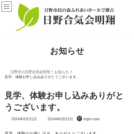
コ
ナ
ン
ビ
テ
ゲ
ン
ー
ツ
シ
へ
ョ
ス
ン
キ
に
ッ
移
お知らせ
プ
動
日野市の日野合気会明翔
お知らせ
見学、体験お申し込みありがとうございます。
見学、体験お申し込みありがと
うございます。
最
2024年6月21日
2024年6月21日
login-user
終
更
新
見学、体験のお申し込み、ありがとうございます。