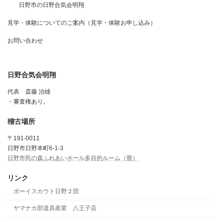
日野市の日野合気会明翔
見学・体験についてのご案内（見学・体験お申し込み）
お問い合わせ
日野合気会明翔
代表 斎藤 治雄
・審査権あり。
稽古場所
〒191-0011
日野市日野本町6-1-3
日野市民の森ふれあいホール多目的ルーム（畳）
リンク
ボーイスカウト日野２団
ヤマナカ部道具産業 八王子店